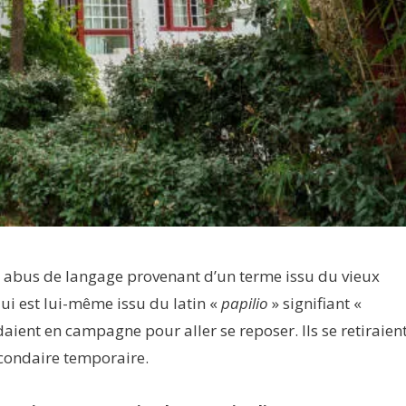
n abus de langage provenant d’un terme issu du vieux
 qui est lui-même issu du latin «
papilio
» signifiant «
daient en campagne pour aller se reposer. Ils se retiraien
econdaire temporaire.