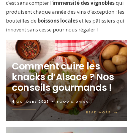
c’est sans compter l’
immensité des vignobles
qui
produisent chaque année des vins d’exception ; les
bouteilles de
boissons locales
et les pâtissiers qui
innovent sans cesse pour nous régaler !
Comment cuire les
knacks d’Alsace ? Nos
conseils gourmands !
4 OCTOBRE 2025
•
FOOD & DRINK
→
READ MORE