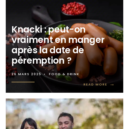
Knacki : peut-on
vraiment en manger
après la date de
péremption ?
26 MARS 2025
•
FOOD & DRINK
→
READ MORE