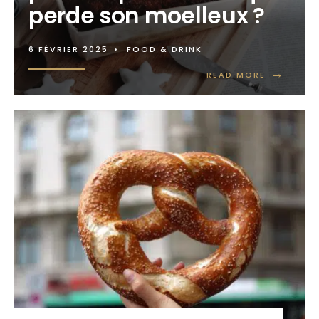
perde son moelleux ?
6 FÉVRIER 2025
•
FOOD & DRINK
→
READ MORE