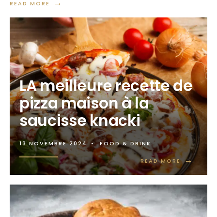
→
READ MORE
LA meilleure recette de
pizza maison à la
saucisse knacki
13 NOVEMBRE 2024
•
FOOD & DRINK
→
READ MORE