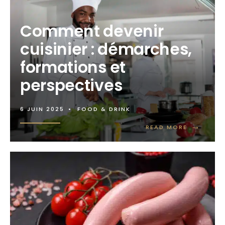
Comment devenir
cuisinier : démarches,
formations et
perspectives
6 JUIN 2025
•
FOOD & DRINK
→
READ MORE