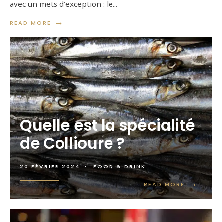
avec un mets d’exception : le
...
→
READ MORE
Quelle est la spécialité
de Collioure ?
20 FÉVRIER 2024
•
FOOD & DRINK
→
READ MORE