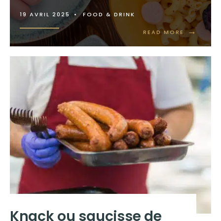
19 AVRIL 2025
•
FOOD & DRINK
→
READ MORE
Knack ou saucisse de