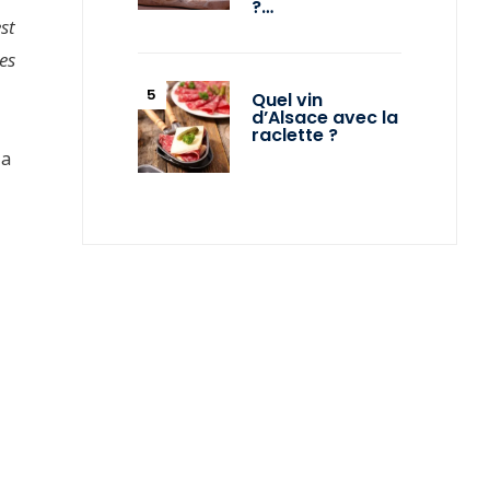
?…
st
es
Quel vin
d’Alsace avec la
raclette ?
 a