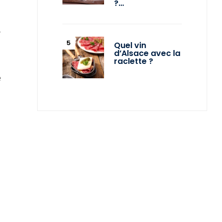
?…
r
Quel vin
d’Alsace avec la
raclette ?
e