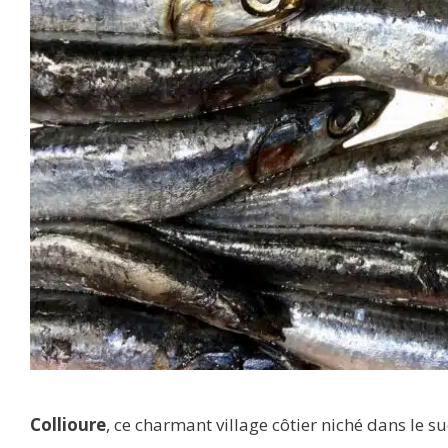
Collioure
, ce charmant village côtier niché dans le s