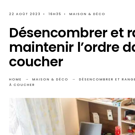
22 AOÛT 2023
•
16H35
•
MAISON & DÉCO
Désencombrer et ra
maintenir l’ordre 
coucher
HOME
MAISON & DÉCO
DÉSENCOMBRER ET RANGE
À COUCHER