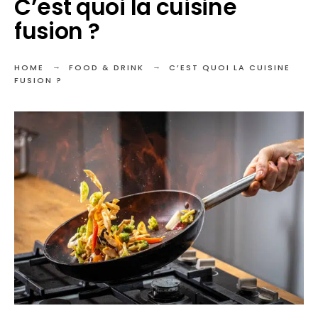
C’est quoi la cuisine
fusion ?
HOME
FOOD & DRINK
C’EST QUOI LA CUISINE
FUSION ?