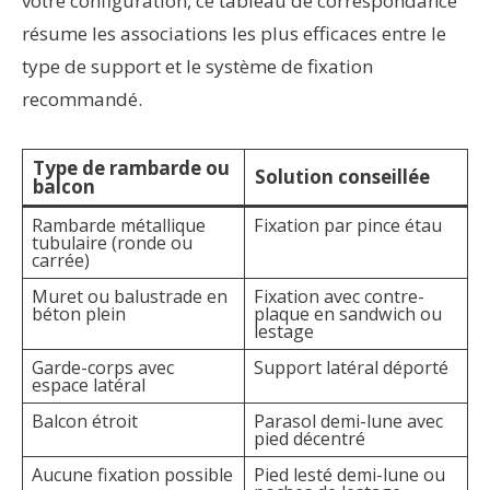
votre configuration, ce tableau de correspondance
résume les associations les plus efficaces entre le
type de support et le système de fixation
recommandé.
Type de rambarde ou
Solution conseillée
balcon
Rambarde métallique
Fixation par pince étau
tubulaire (ronde ou
carrée)
Muret ou balustrade en
Fixation avec contre-
béton plein
plaque en sandwich ou
lestage
Garde-corps avec
Support latéral déporté
espace latéral
Balcon étroit
Parasol demi-lune avec
pied décentré
Aucune fixation possible
Pied lesté demi-lune ou