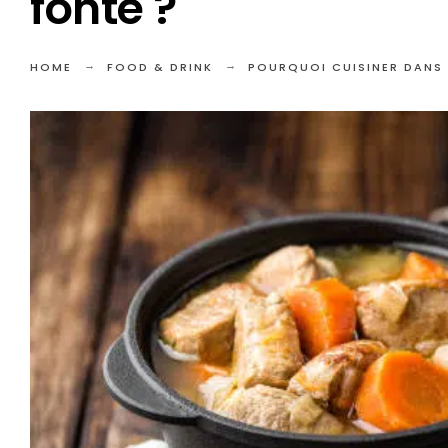
fonte ?
HOME
FOOD & DRINK
POURQUOI CUISINER DANS