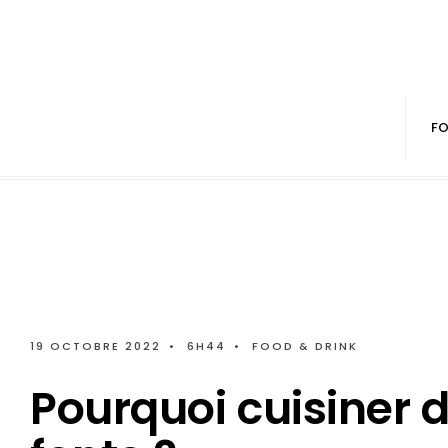
FO
19 OCTOBRE 2022
•
6H44
•
FOOD & DRINK
Pourquoi cuisiner 