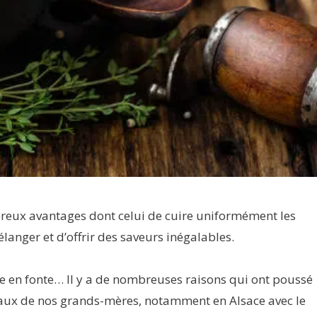
reux avantages dont celui de cuire uniformément les
anger et d’offrir des saveurs inégalables.
tte en fonte… Il y a de nombreuses raisons qui ont poussé
neaux de nos grands-mères, notamment en Alsace avec le