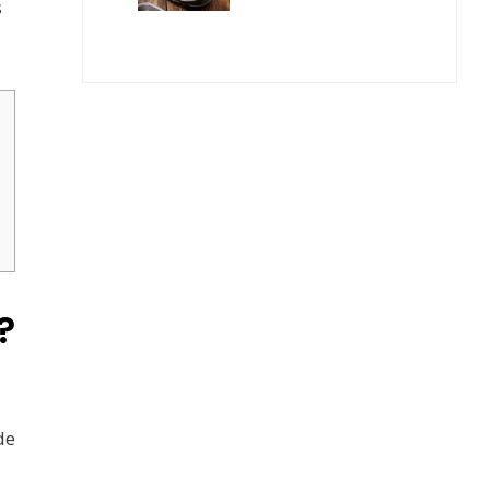
s
?
de