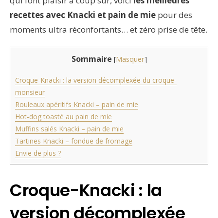
qui font plaisir à coup sûr, voici
les meilleures
recettes avec Knacki et pain de mie
pour des
moments ultra réconfortants… et zéro prise de tête.
Sommaire
[
Masquer
]
Croque-Knacki : la version décomplexée du croque-
monsieur
Rouleaux apéritifs Knacki – pain de mie
Hot-dog toasté au pain de mie
Muffins salés Knacki – pain de mie
Tartines Knacki – fondue de fromage
Envie de plus ?
Croque-Knacki : la
version décomplexée