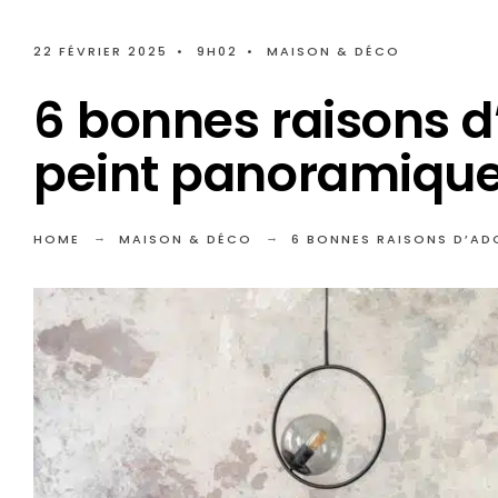
22 FÉVRIER 2025
•
9H02
•
MAISON & DÉCO
6 bonnes raisons d
peint panoramiqu
HOME
MAISON & DÉCO
6 BONNES RAISONS D’AD