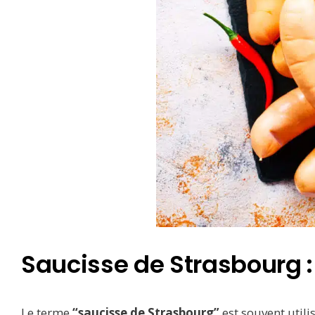
Saucisse de Strasbourg :
Le terme
“saucisse de Strasbourg”
est souvent utili