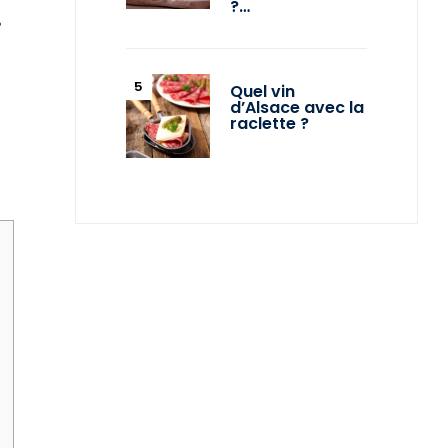
?…
e
-
Quel vin
d’Alsace avec la
raclette ?