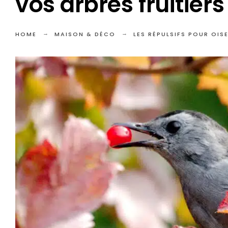
vos arbres fruitiers 
HOME
MAISON & DÉCO
LES RÉPULSIFS POUR OIS