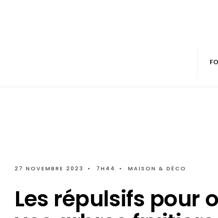
FO
27 NOVEMBRE 2023
•
7H44
•
MAISON & DÉCO
Les répulsifs pour 