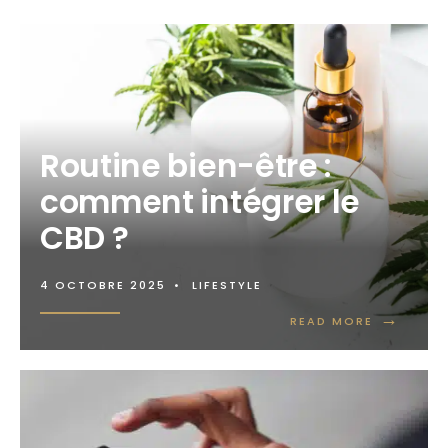
Routine bien-être :
comment intégrer le
CBD ?
4 OCTOBRE 2025
•
LIFESTYLE
→
READ MORE