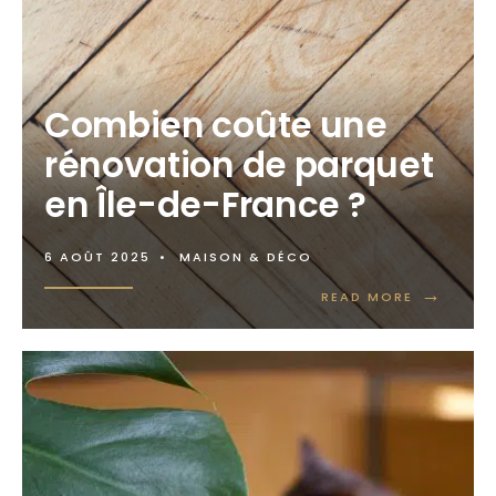
Combien coûte une
rénovation de parquet
en Île-de-France ?
6 AOÛT 2025
•
MAISON & DÉCO
→
READ MORE