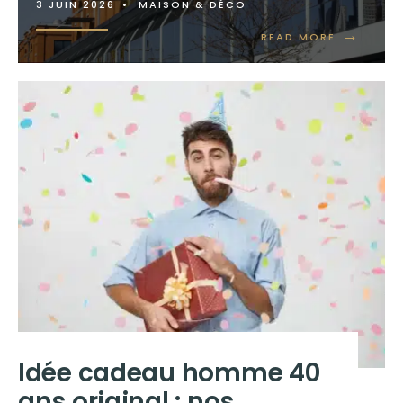
3 JUIN 2026
•
MAISON & DÉCO
→
READ MORE
Idée cadeau homme 40
ans original : nos