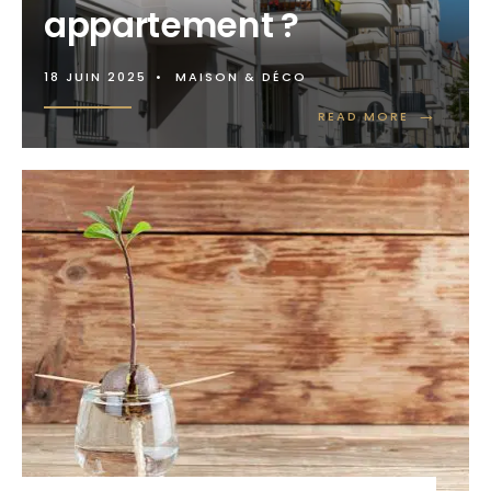
appartement ?
18 JUIN 2025
•
MAISON & DÉCO
→
READ MORE