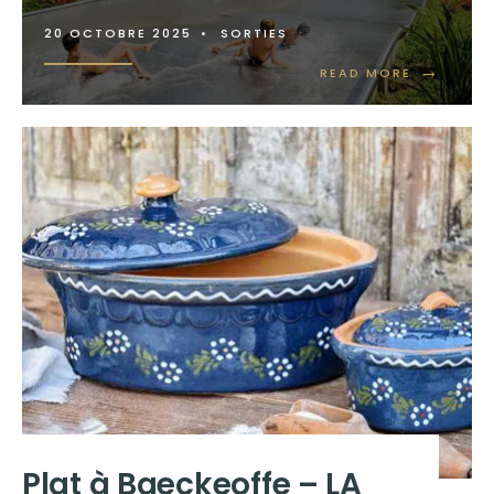
20 OCTOBRE 2025
•
SORTIES
→
READ MORE
Plat à Baeckeoffe – LA