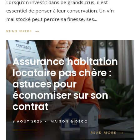
Lorsqu’on investit dans de grands crus, il est
essentiel de penser à leur conservation. Un vin
mal stocké peut perdre sa finesse, ses
...
→
READ MORE
Assurance habitation
locataire pas chère :
astuces pour
économiser sur son
contrat
9 AOÛT 2025
•
MAISON & DÉCO
→
READ MORE