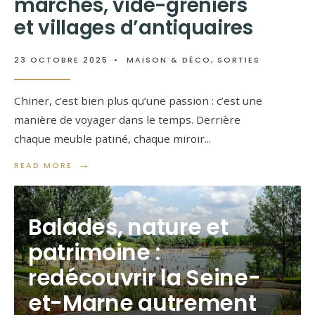
marchés, vide-greniers
et villages d’antiquaires
23 OCTOBRE 2025
•
MAISON & DÉCO
,
SORTIES
Chiner, c’est bien plus qu’une passion : c’est une
manière de voyager dans le temps. Derrière
chaque meuble patiné, chaque miroir
...
→
READ MORE
Balades, nature et
patrimoine :
redécouvrir la Seine-
et-Marne autrement