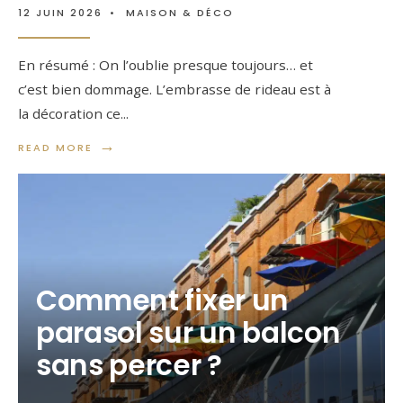
12 JUIN 2026
•
MAISON & DÉCO
En résumé : On l’oublie presque toujours… et
c’est bien dommage. L’embrasse de rideau est à
la décoration ce
...
→
READ MORE
Comment fixer un
parasol sur un balcon
sans percer ?